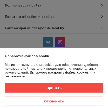
Полная версия сайта
Политика обработки cookies
Сайт создан на платформе Deal.by
Обработка файлов cookie
Информация для покупателя
Мы используем файлы cookies для обеспечения удобства
Юридическое лицо:
Общество с ограниченной ответственностью
пользователей портала и предоставления персональных
"ЭЛТРЕЙС"
рекомендаций.
Вы можете настроить файлы cookies или
220113, г. Минск, ул. Лукьяновича 10, комн. 505
отключить их.
Регистрационный номер ЕГР: 191632391
Принять
УНП: 191632391
Регистрационный орган: Минский Горисполком
Отклонить
Дата регистрации компании: 01.11.2016